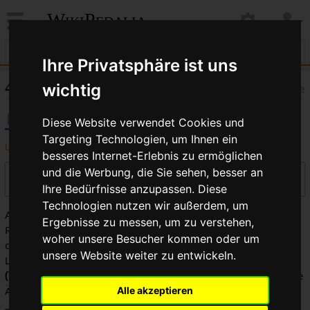
WikiPedalia
Ihre Privatsphäre ist uns
4 Cross: Versionsgeschichte
wichtig
Hilfe
Diese Website verwendet Cookies und
Targeting Technologien, um Ihnen ein
Logbücher dieser Seite anzeigen
besseres Internet-Erlebnis zu ermöglichen
und die Werbung, die Sie sehen, besser an
Versionen filtern
Ihre Bedürfnisse anzupassen. Diese
Technologien nutzen wir außerdem, um
Auswahl des Versionsunterschieds: Markiere die
Ergebnisse zu messen, um zu verstehen,
Radiobuttons der zu vergleichenden Versionen und drücke
woher unsere Besucher kommen oder um
die Eingabetaste oder die Schaltfläche am unteren Rand.
unsere Website weiter zu entwickeln.
Legende:
(Aktuell)
= Unterschied zur aktuellen Version,
(Vorherige)
= Unterschied zur vorherigen Version,
K
= Kleine
Änderung
Alle akzeptieren