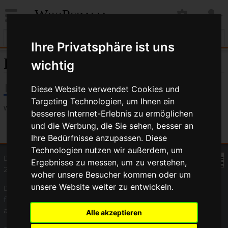
WikiPedalia
Ihre Privatsphäre ist uns
Barcon
wichtig
Diese Website verwendet Cookies und
Targeting Technologien, um Ihnen ein
Weiterleitung
besseres Internet-Erlebnis zu ermöglichen
und die Werbung, die Sie sehen, besser an
Weiterleitung nach:
Barcons ®
Ihre Bedürfnisse anzupassen. Diese
Technologien nutzen wir außerdem, um
Diese Seite wurde zuletzt am 17. Oktober
Ergebnisse zu messen, um zu verstehen,
2008 um 07:47 Uhr bearbeitet.
woher unsere Besucher kommen oder um
unsere Website weiter zu entwickeln.
Der Inhalt ist verfügbar unter der Lizenz
GNU-Lizenz für
freie Dokumentation 1.3 oder höher
, sofern nicht anders
angegeben.
Alle akzeptieren