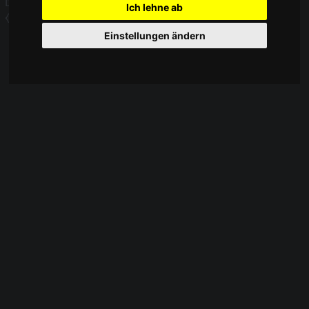
Datenschutz
Über WikiPedalia
Impressum
Ich lehne ab
⧼Cookie-Einstelungen anpassen⧽
Mobile Ansicht
Einstellungen ändern