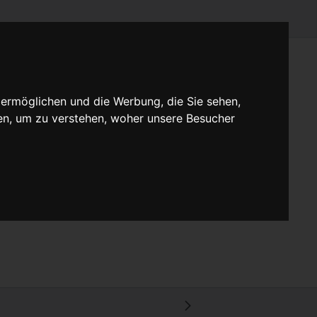
 ermöglichen und die Werbung, die Sie sehen,
en, um zu verstehen, woher unsere Besucher
lltext anzeigen
Mehr
ammt der Tastache daß die Schlacke