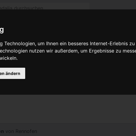
ig
 Technologien, um Ihnen ein besseres Internet-Erlebnis zu
 Technologien nutzen wir außerdem, um Ergebnisse zu mess
wickeln.
sionsgeschichte
Beiträge
Que
gen ändern
Kindertagen der Stahl und Eisenerzeugung. Der Name entst
en
von
Rennofen