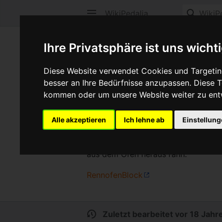
WikiPedalia
Rennofen
Ihre Privatsphäre ist uns wicht
Registriert vor 18 Jahren
Diese Website verwendet Cookies und Targeting
Benutzerseite
Diskussion
besser an Ihre Bedürfnisse anzupassen. Diese
kommen oder um unsere Website weiter zu ent
Beobachten
Ver
Alle akzeptieren
Ich lehne ab
Einstellun
Was ist ein Rennofen??
Ein Rennofen ist ein Ofen aus den 
aus dem Ofen heraus rann.
RennofenBlock
Zuletzt bearbeitet vor 18 Jahr