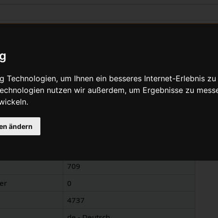
zu „Blockpedal“
ig
Quelltext anzeigen
 Technologien, um Ihnen ein besseres Internet-Erlebnis zu
 Technologien nutzen wir außerdem, um Ergebnisse zu mess
wickeln.
nen
gen ändern
Blockpedal
Blockpedal
709
er
0
4737
de - Deutsch