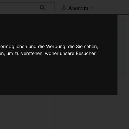
Anonym
Hilfe
Mehr
Links auf diese Seite
Versionsgeschichte
Änderungen an verlinkten
 ermöglichen und die Werbung, die Sie sehen,
Seiten
en, um zu verstehen, woher unsere Besucher
Seiten­­informationen
Seitenlogbücher