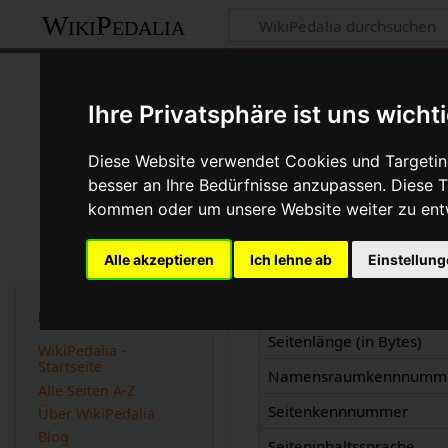
WikiPedalia
Informationen 
Ihre Privatsphäre ist uns wicht
Seite
Diskussion
Diese Website verwendet Cookies und Targeting
besser an Ihre Bedürfnisse anzupassen. Diese
kommen oder um unsere Website weiter zu ent
Basisinformatio
Alle akzeptieren
Ich lehne ab
Einstellun
Anzeigetitel
Standardsortierschlüssel
Navigation
Seitenlänge (in Bytes)
WikiPedalia -
Startseite
Namensraumkennnumm
Alle Seiten A-Z
Seitenkennnummer
Über WikiPedalia
Blog
Seiteninhaltssprache