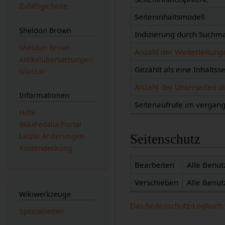
Zufällige Seite
Seiteninhaltsmodell
Sheldon Brown
Indizierung durch Suchm
Sheldon Brown
Anzahl der Weiterleitunge
Artikelübersetzungen
Gezählt als eine Inhaltsse
Glossar
Anzahl der Unterseiten di
Informationen
Seitenaufrufe im verga
Hilfe
WikiPedalia:Portal
Letzte Änderungen
Seitenschutz
Kostendeckung
Bearbeiten
Alle Benut
Verschieben
Alle Benut
Wikiwerkzeuge
Das Seitenschutz-Logbuch 
Spezialseiten