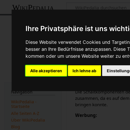
WikiPedalia
Croce d'Aune 
Ihre Privatsphäre ist uns wicht
Seite
Diskussion
Diese Website verwendet Cookies und Targeting
besser an Ihre Bedürfnisse anzupassen. Diese
kommen oder um unsere Website weiter zu ent
Version vom 27. Novem
(
Unterschied
)
← Nächst
Alle akzeptieren
Ich lehne ab
Einstellun
Eine
Gruppe
von
Campagn
Tullio Campagnolo
die Ide
Die Schaltkomponenten de
Navigation
zusammen, da es auf de
WikiPedalia -
bringen konnte.
Startseite
Alle Seiten A-Z
Werbung:
Über WikiPedalia
Blog