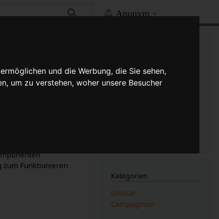
Anonym
Mehr
Links auf diese Seite
Versionsgeschichte
 ermöglichen und die Werbung, die Sie sehen,
Änderungen an verlinkten
en, um zu verstehen, woher unsere Besucher
Seiten
Druckversion
(Unterschied)
Permanenter Link
Seiten­­informationen
Seitenlogbücher
ass benannt, auf dem
zwei Jahre produziert.
omponenten
g zum Funktionieren
Kategorien
Glossar
Campagnolo