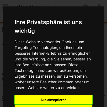
WikiPedalia
Ihre Privatsphäre ist uns
Delta: Versionsgeschichte
wichtig
Hilfe
Diese Website verwendet Cookies und
Targeting Technologien, um Ihnen ein
Logbücher dieser Seite anzeigen
besseres Internet-Erlebnis zu ermöglichen
und die Werbung, die Sie sehen, besser an
Versionen filtern
Ihre Bedürfnisse anzupassen. Diese
Technologien nutzen wir außerdem, um
Auswahl des Versionsunterschieds: Markiere die
Ergebnisse zu messen, um zu verstehen,
Radiobuttons der zu vergleichenden Versionen und drücke
woher unsere Besucher kommen oder um
die Eingabetaste oder die Schaltfläche am unteren Rand.
unsere Website weiter zu entwickeln.
Legende:
(Aktuell)
= Unterschied zur aktuellen Version,
(Vorherige)
= Unterschied zur vorherigen Version,
K
= Kleine
Alle akzeptieren
Änderung