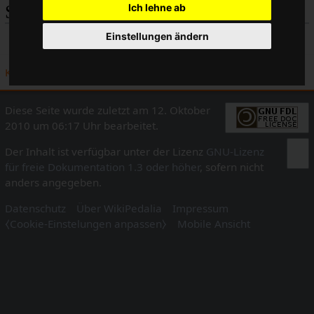
Ich lehne ab
Siehe auch
Einstellungen ändern
Tadpole
Kategorie
:
Glossar
Diese Seite wurde zuletzt am 12. Oktober
2010 um 06:17 Uhr bearbeitet.
Der Inhalt ist verfügbar unter der Lizenz
GNU-Lizenz
für freie Dokumentation 1.3 oder höher
, sofern nicht
anders angegeben.
Datenschutz
Über WikiPedalia
Impressum
⧼Cookie-Einstelungen anpassen⧽
Mobile Ansicht