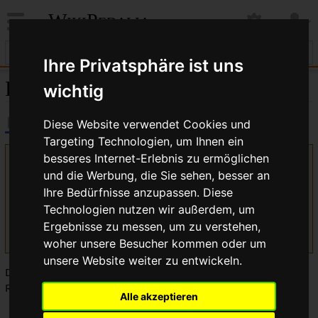
WikiPedalia
Ihre Privatsphäre ist uns
Delta
wichtig
Diese Website verwendet Cookies und
Targeting Technologien, um Ihnen ein
besseres Internet-Erlebnis zu ermöglichen
Version vom 12. Oktober 2010, 06:17 Uhr von
Bikegeissel
und die Werbung, die Sie sehen, besser an
(
Diskussion
|
Beiträge
)
(Die Seite wurde neu angelegt: Das ''Delta''
ist ein
Dreirad
mit zwei Rädern hinten und einem Rad vorne. ==
Ihre Bedürfnisse anzupassen. Diese
Siehe auch == *
Tadpole
Kategorie:Glossar
)
Technologien nutzen wir außerdem, um
(Unterschied) ← Nächstältere Version | Aktuelle Version
Ergebnisse zu messen, um zu verstehen,
(Unterschied) | Nächstjüngere Version → (Unterschied)
woher unsere Besucher kommen oder um
unsere Website weiter zu entwickeln.
Das
Delta
ist ein
Dreirad
mit zwei Rädern hinten und einem
Rad vorne.
Alle akzeptieren