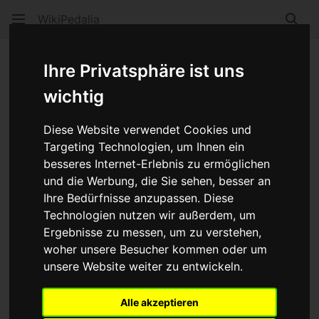
WikiPedalia
Such
Felgenbett
Ihre Privatsphäre ist uns
wichtig
Sprache
Beobacht
Quel
Diese Website verwendet Cookies und
Das
Felgenbett
ist der tiefste Teil der
Felge
zwischen
Targeting Technologien, um Ihnen ein
den beiden Felgenflanschen. Um einen Reifen von der
besseres Internet-Erlebnis zu ermöglichen
Felge abzuziehen, drückte man eine Seite des
und die Werbung, die Sie sehen, besser an
Reifen
wulstes
in das Felgenbett und kann dann die
Ihre Bedürfnisse anzupassen. Diese
gegenüberliegende Seite über den Flansch heben.
Technologien nutzen wir außerdem, um
Ergebnisse zu messen, um zu verstehen,
Werbung:
woher unsere Besucher kommen oder um
unsere Website weiter zu entwickeln.
Alle akzeptieren