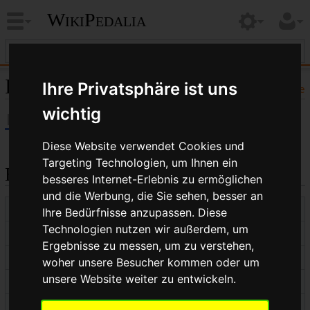
WikiPedalia
Informationen zu „Gehrung“
Ihre Privatsphäre ist uns
Hilfe
wichtig
Diese Website verwendet Cookies und
Targeting Technologien, um Ihnen ein
Basisinformationen
besseres Internet-Erlebnis zu ermöglichen
und die Werbung, die Sie sehen, besser an
Anzeigetitel
Gehrung
Ihre Bedürfnisse anzupassen. Diese
Technologien nutzen wir außerdem, um
Standardsortierschlüssel
Gehrung
Ergebnisse zu messen, um zu verstehen,
Seitenlänge (in Bytes)
1.248
woher unsere Besucher kommen oder um
unsere Website weiter zu entwickeln.
Namensraumkennnummer
0
Seitenkennnummer
2486