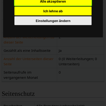
Alle akzeptieren
Seiteninhaltssprache
de - Deutsch
Ich lehne ab
Seiteninhaltsmodell
Wikitext
Einstellungen ändern
Indizierung durch
Erlaubt
Suchmaschinen
Anzahl der Weiterleitungen zu
2
dieser Seite
Gezählt als eine Inhaltsseite
Ja
Anzahl der Unterseiten dieser
0 (0 Weiterleitungen; 0
Seite
Unterseiten)
Seitenaufrufe im
0
vergangenen Monat
Seitenschutz
Bearbeiten
Alle Benutzer (unbeschränkt)