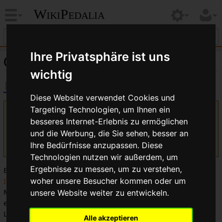
WikiPedalia
Ihre Privatsphäre ist uns
Greaseguard ®
wichtig
Diese Website verwendet Cookies und
Targeting Technologien, um Ihnen ein
Version vom 19. Juli 2017, 07:47 Uhr von
Bikegeissel
(
Diskussion
besseres Internet-Erlebnis zu ermöglichen
|
Beiträge
)
(Kategorie in Vorloage)
und die Werbung, die Sie sehen, besser an
(
Unterschied
)
← Nächstältere Version
| Aktuelle Version
(Unterschied) | Nächstjüngere Version → (Unterschied)
Ihre Bedürfnisse anzupassen. Diese
Technologien nutzen wir außerdem, um
Ergebnisse zu messen, um zu verstehen,
Bei
Greaseguard
handelt es sich um ein System für
Innenlager
,
Nabenlager
und
Pedallager
, mit dem man ohne
woher unsere Besucher kommen oder um
Montagearbeiten frisches
Schmierfett
in die Lager
unsere Website weiter zu entwickeln.
einbringen kann. Dieses System wurden von
Sun Tour
in
Lizenz gefertigt.
Alle akzeptieren