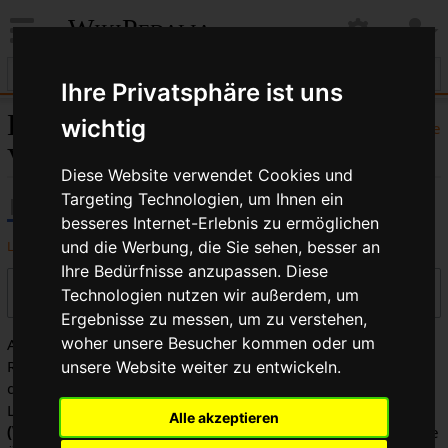
WikiPedalia
Ihre Privatsphäre ist uns
Hybridrad:
wichtig
Hilfe
Versionsgeschichte
Diese Website verwendet Cookies und
Targeting Technologien, um Ihnen ein
besseres Internet-Erlebnis zu ermöglichen
Logbücher dieser Seite anzeigen
und die Werbung, die Sie sehen, besser an
Ihre Bedürfnisse anzupassen. Diese
Versionen filtern
Technologien nutzen wir außerdem, um
Ergebnisse zu messen, um zu verstehen,
woher unsere Besucher kommen oder um
Auswahl des Versionsunterschieds: Markiere die
Radiobuttons der zu vergleichenden Versionen und drücke
unsere Website weiter zu entwickeln.
die Eingabetaste oder die Schaltfläche am unteren Rand.
Legende:
(Aktuell)
= Unterschied zur aktuellen Version,
Alle akzeptieren
(Vorherige)
= Unterschied zur vorherigen Version,
K
= Kleine