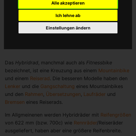
Alle akzeptieren
Ich lehne ab
Einstellungen ändern
Das
Hybridrad
, manchmal auch als
Fitnessbike
bezeichnet, ist eine Kreuzung aus einem
Mountainbike
und einem
Reiserad
. Die besseren Modelle haben den
Lenker
und die
Gangschaltung
eines Mountainbikes
und den
Rahmen
,
Übersetzungen
,
Laufräder
und
Bremsen
eines Reiserads.
Im Allgmeinenen werden Hybridräder mit
Reifengrößen
von 622 mm (bzw. 700c) wie
Rennräder
/Reiseräder
ausgeliefert, haben aber eine größere Reifenbreite.