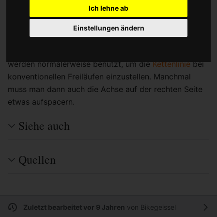
auf.
Ich lehne ab
Man kann allerdings HyperDrive-C Kassetten auch auf
Einstellungen ändern
herkömmliche Freilaufkörper aufstecken, indem man
einen 1 mm Freilauf-
Spacer
unterlegt. Diese Spacer
werden normalerweise benutzt, um die
Kettenlinie
bei
konventionellen Freiläufen einzustellen. Manchmal
muss man dann auch die Achse auf der rechten Seite
etwas aufspacern.
Siehe auch
Quellen
Zuletzt bearbeitet vor 9 Jahren
von
Bikegeissel