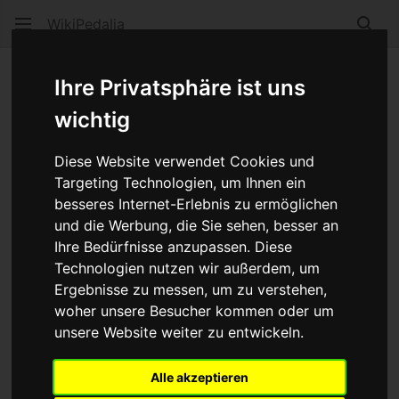
WikiPedalia
Such
HyperDrive-C ®
Ihre Privatsphäre ist uns
wichtig
Sprache
Beobacht
Quel
Diese Website verwendet Cookies und
Ein weiteres Marketingschlagwort von
Shimano
im
Targeting Technologien, um Ihnen ein
Zusammenhang mit
Compact Drive
.
besseres Internet-Erlebnis zu ermöglichen
und die Werbung, die Sie sehen, besser an
Dabei sind im wesentlichen
Kassetten
mit einen 11-
Ihre Bedürfnisse anzupassen. Diese
Zähne-Ritzel als kleinstem Ritzel und dazu passende
Technologien nutzen wir außerdem, um
Freilaufnaben
gemeint.
Ergebnisse zu messen, um zu verstehen,
woher unsere Besucher kommen oder um
Vor allem, weil die sehr kleinen 11-Zähne-Ritzel sonst
unsere Website weiter zu entwickeln.
Platzprobleme bekommen, sind die Wellen des
Nabenkörpers kürzer gehalten als bei herkömmlichen
Alle akzeptieren
Freilaufkörpern und hören kurz vor dem äußeren Ende