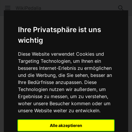
WikiPedalia
Such
Inter Spoke Milling ®
Ihre Privatsphäre ist uns
wichtig
Sprache
Beobacht
Quel
Diese Website verwendet Cookies und
Inter Spoke Milling
oder kur
ISM
ist ein
Targeting Technologien, um Ihnen ein
Marketingbegriff von
Mavic
für seine
Felgen
, bei
besseres Internet-Erlebnis zu ermöglichen
denen zwischen den
Speichenlöchern
Material
und die Werbung, die Sie sehen, besser an
weggefräst wurde, um Gewicht zu sparen. Dabei
Ihre Bedürfnisse anzupassen. Diese
werden die Auflagepunkte für die
Speichennippel
nicht
Technologien nutzen wir außerdem, um
angrührt und so das Material an dieser Stelle nicht
Ergebnisse zu messen, um zu verstehen,
geschwächt.
woher unsere Besucher kommen oder um
unsere Website weiter zu entwickeln.
Werbung:
Alle akzeptieren