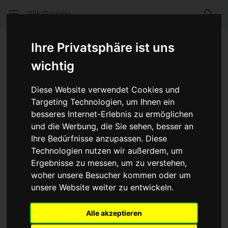
WikiPedalia
Such
Kapitän
Ihre Privatsphäre ist uns
wichtig
Sprache
Beobacht
Quel
Diese Website verwendet Cookies und
Der Fahrer beim
Tandem
, der für das Steuern
Targeting Technologien, um Ihnen ein
zuständig ist. Bei den typischen Tandems ist das der
besseres Internet-Erlebnis zu ermöglichen
vordere Fahrer. Neben dem Steuern übernimt der
und die Werbung, die Sie sehen, besser an
Kapitän (oder
Pilot
) die Kontrolle über
Bremsen
und
Ihre Bedürfnisse anzupassen. Diese
Technologien nutzen wir außerdem, um
Gangschaltung
.
Ergebnisse zu messen, um zu verstehen,
Der Kapitän sollte stets der größere/schwerere Fahrer
woher unsere Besucher kommen oder um
des Tandems sein. Grund ist die verinnerlichte
unsere Website weiter zu entwickeln.
Steuerung des Fahrrades durch Gewichtsverlagerung,
die beim Tandem aufgrund des langen Radstandes
Alle akzeptieren
ohnehin schwieriger ist. Ist der
Heizer
schwerer als der