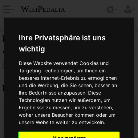
WikiPedalia
Informationen zu
Ihre Privatsphäre ist uns
Hilfe
„Kategorie:Antriebstechnik“
wichtig
Diese Website verwendet Cookies und
Targeting Technologien, um Ihnen ein
besseres Internet-Erlebnis zu ermöglichen
und die Werbung, die Sie sehen, besser an
Basisinformationen
Ihre Bedürfnisse anzupassen. Diese
Technologien nutzen wir außerdem, um
Anzeigetitel
Kategorie:Antriebstechnik
Ergebnisse zu messen, um zu verstehen,
Standardsortierschlüssel
Antriebstechnik
woher unsere Besucher kommen oder um
unsere Website weiter zu entwickeln.
Seitenlänge (in Bytes)
264
Namensraumkennnummer
14
Alle akzeptieren