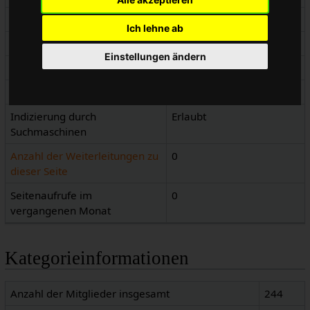
Namensraum
Kategorie
Ich lehne ab
Seitenkennnummer
1408
Einstellungen ändern
Seiteninhaltssprache
de - Deutsch
Seiteninhaltsmodell
Wikitext
Indizierung durch
Erlaubt
Suchmaschinen
Anzahl der Weiterleitungen zu
0
dieser Seite
Seitenaufrufe im
0
vergangenen Monat
Kategorieinformationen
Anzahl der Mitglieder insgesamt
244