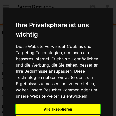
WikiPedalia
Ihre Privatsphäre ist uns
Quelltext der Seite
wichtig
Kategorie:Lenkzone
Diese Website verwendet Cookies und
Targeting Technologien, um Ihnen ein
besseres Internet-Erlebnis zu ermöglichen
←
Kategorie:Lenkzone
und die Werbung, die Sie sehen, besser an
Ihre Bedürfnisse anzupassen. Diese
Du bist aus dem folgenden Grund nicht berechtigt, diese
Technologien nutzen wir außerdem, um
Seite zu bearbeiten:
Ergebnisse zu messen, um zu verstehen,
Diese Aktion ist auf Benutzer beschränkt, die der Gruppe
woher unsere Besucher kommen oder um
„
Benutzer
“ angehören.
unsere Website weiter zu entwickeln.
Du kannst den Quelltext dieser Seite betrachten und
Alle akzeptieren
kopieren.