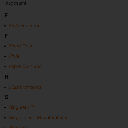
insgesamt.
E
ENO Eccentric
F
Fixed Gear
Fixie
Flip-Flop-Nabe
H
Hüpfbremsung
S
Singleator™
Singlespeed Mountainbikes
Skidden