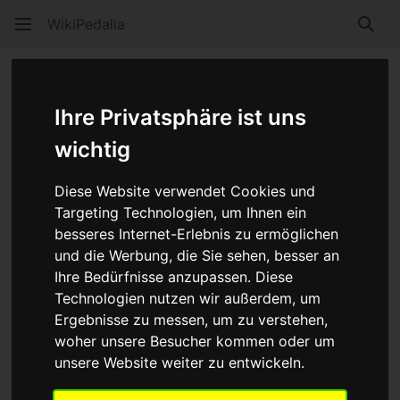
WikiPedalia
Such
Kategorie
:
Ohne Schaltung
Ihre Privatsphäre ist uns
Sprache
Beobacht
Quel
wichtig
In dieser Kategorie sammeln sich Artikel zum
Antrieb
Diese Website verwendet Cookies und
ohne Schaltung. Es soll hier nicht um die Fahrradtypen
Targeting Technologien, um Ihnen ein
Singlespeed
oder
Fixies
gehen, sondern im
besseres Internet-Erlebnis zu ermöglichen
allgemeinen um Themen, die den Antrieb an sich
und die Werbung, die Sie sehen, besser an
betreffen.
Ihre Bedürfnisse anzupassen. Diese
Werbung:
Technologien nutzen wir außerdem, um
Ergebnisse zu messen, um zu verstehen,
woher unsere Besucher kommen oder um
unsere Website weiter zu entwickeln.