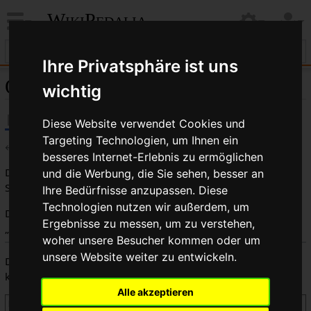
WikiPedalia
Ihre Privatsphäre ist uns
Quelltext der Seite Kategorie:Style
wichtig
Diese Website verwendet Cookies und
Targeting Technologien, um Ihnen ein
←
Kategorie:Style
besseres Internet-Erlebnis zu ermöglichen
Du bist aus dem folgenden Grund nicht berechtigt, diese
und die Werbung, die Sie sehen, besser an
Seite zu bearbeiten:
Ihre Bedürfnisse anzupassen. Diese
Technologien nutzen wir außerdem, um
Diese Aktion ist auf Benutzer beschränkt, die der Gruppe
Ergebnisse zu messen, um zu verstehen,
„
Benutzer
“ angehören.
woher unsere Besucher kommen oder um
unsere Website weiter zu entwickeln.
Du kannst den Quelltext dieser Seite betrachten und
kopieren.
Alle akzeptieren