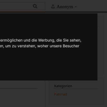
Anonym
Hilfe
Mehr
Links auf diese Seite
Versionsgeschichte
Änderungen an verlinkten
 ermöglichen und die Werbung, die Sie sehen,
Seiten
en, um zu verstehen, woher unsere Besucher
Druckversion
ügt)
(Unterschied)
Permanenter Link
Seiten­­informationen
Seitenlogbücher
hilfe des Fahrrads
Kategorien
Fahrrad