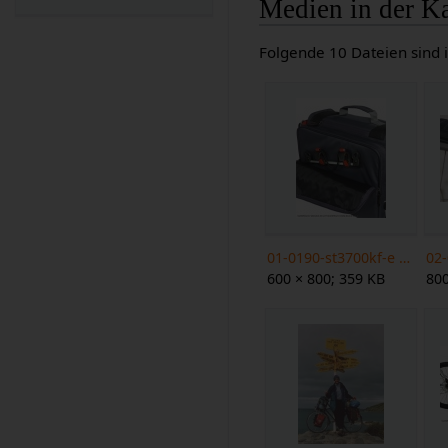
Medien in der Ka
Folgende 10 Dateien sind i
01-0190-st3700kf-e web.jpg
600 × 800; 359 KB
800