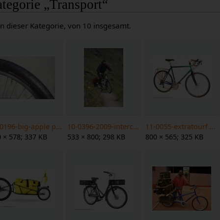
tegorie „Transport“
n dieser Kategorie, von 10 insgesamt.
02-0196-big-apple profil 2 web.jpg
10-0396-2009-intercontinental-bergtour-3 web.jpg
11-0055-extratourf web.jpg
 × 578; 337 KB
533 × 800; 298 KB
800 × 565; 325 KB