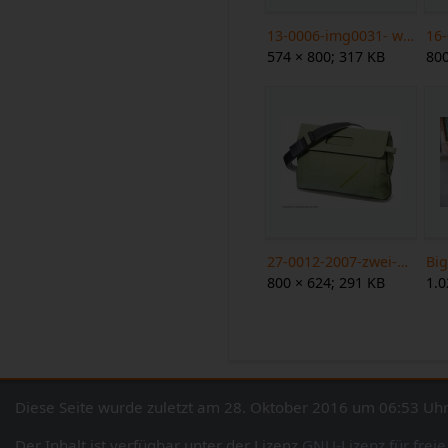
13-0006-img0031- web.jpg
574 × 800; 317 KB
800
27-0012-2007-zwei-mobil-u7 web.jpg
Bi
800 × 624; 291 KB
1.0
Diese Seite wurde zuletzt am 28. Oktober 2016 um 06:53 Uhr
Der Inhalt ist verfügbar unter der Lizenz
GNU-Lizenz für frei