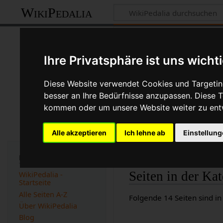
WikiPedalia
Kategorie
:
Tran
Ihre Privatsphäre ist uns wicht
Kategorie
Diskussi
Diese Website verwendet Cookies und Targeting
besser an Ihre Bedürfnisse anzupassen. Diese
Version vom 28. Oktob
kommen oder um unsere Website weiter zu ent
(
Unterschied
)
← Nächst
Alle akzeptieren
Ich lehne ab
Einstellun
Diese Kategorie enthält Ar
befassen.
Navigation
Seiten in der Ka
WikiPedalia -
Startseite
Alle Seiten A-Z
Folgende 14 Seiten sind in
Über WikiPedalia
Blog