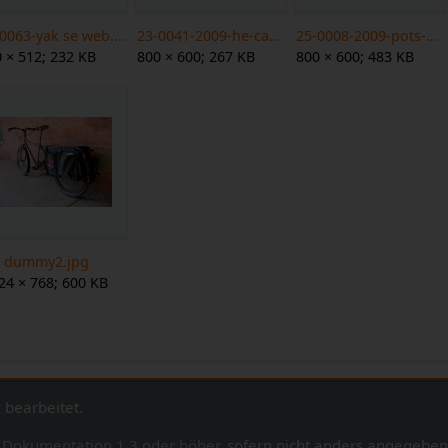
16-0063-yak se web.jpg
23-0041-2009-he-cargo-industrie web.jpg
25-0008-2009-pots-on-mundo web.jpg
 × 512; 232 KB
800 × 600; 267 KB
800 × 600; 483 KB
g dummy2.jpg
24 × 768; 600 KB
 bearbeitet.
e Dokumentation 1.3 oder höher
, sofern nicht anders angegeben