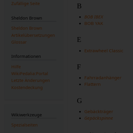
Zufällige Seite
B
BOB IBEX
Sheldon Brown
BOB YAK
Sheldon Brown
Artikelübersetzungen
E
Glossar
Extrawheel Classic
Informationen
F
Hilfe
WikiPedalia:Portal
Fahrradanhänger
Letzte Änderungen
Flattern
Kostendeckung
G
Gebäckträger
Wikiwerkzeuge
Gepäckspinne
Spezialseiten