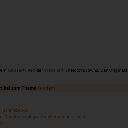
 dem
Glossar
von der
Website
Sheldon Browns. Der Originalaut
rtikel zum Thema
Tandem
 Technikzeugs
ber Tandems mit großem Reifenquerschnitt
en