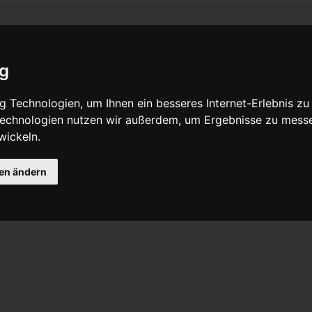
ig
Quelltext anzeigen
 Technologien, um Ihnen ein besseres Internet-Erlebnis zu
 Technologien nutzen wir außerdem, um Ergebnisse zu mess
wickeln.
7, 09:56 Uhr von
Bikegeissel
(
Diskussion
|
Beiträge
)
(Kategorie in Vorlage)
ältere Version
| Aktuelle Version (Unterschied) | Nächstjüngere Version → 
gen ändern
nen
Windschatten-Lutscher
auf einem
normalen
Fahrrad
Klingon