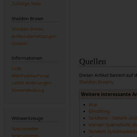
Zufällige Seite
Sheldon Brown
Sheldon Brown
Artikelübersetzungen
Glossar
Informationen
Quellen
Hilfe
Dieser Artikel basiert auf
WikiPedalia:Portal
Sheldon Brown
.
Letzte Änderungen
Kostendeckung
Weitere interessante A
Arai
Ghostring
Tandems - Details und
Wikiwerkzeuge
Kleiner Querschnitt ü
Spezialseiten
Tandem Synchronkett
Seite zitieren