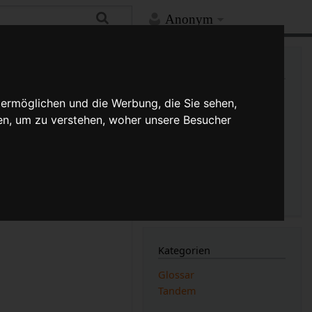
Anonym
Mehr
Links auf diese Seite
Versionsgeschichte
 ermöglichen und die Werbung, die Sie sehen,
Änderungen an verlinkten
en, um zu verstehen, woher unsere Besucher
Seiten
Druckversion
(Unterschied)
Permanenter Link
Seiten­­informationen
Seitenlogbücher
e
.
Kategorien
Glossar
Tandem