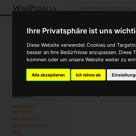
WikiPedalia
Klingone
Ihre Privatsphäre ist uns wicht
Seite
Diskussion
Diese Website verwendet Cookies und Targeting
besser an Ihre Bedürfnisse anzupassen. Diese
kommen oder um unsere Website weiter zu ent
Version vom 4. Mai 201
(
Unterschied
)
← Nächst
Alle akzeptieren
Ich lehne ab
Einstellun
Tandemfahrer
nennen ei
Werbung:
Navigation
WikiPedalia -
Startseite
Alle Seiten A-Z
Über WikiPedalia
Blog