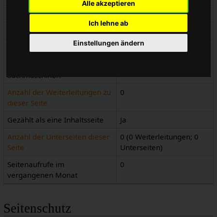
Alle akzeptieren
Seitenkennnummer
2710
Ich lehne ab
Seiteninhaltssprache
de - Deutsch
Einstellungen ändern
Seiteninhaltsmodell
Wikitext
Indizierung durch
Erlaubt
Suchmaschinen
Anzahl der Weiterleitungen zu
0
dieser Seite
Gezählt als eine Inhaltsseite
Ja
Anzahl der Unterseiten dieser
0 (0 Weiterleitungen; 0
Seite
Unterseiten)
Seitenaufrufe im
0
vergangenen Monat
Seitenschutz