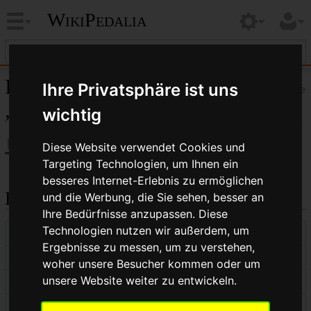
WikiPedalia
Informationen zu
Ihre Privatsphäre ist uns
Hilfe
„Konteradmiral“
wichtig
Diese Website verwendet Cookies und
Targeting Technologien, um Ihnen ein
besseres Internet-Erlebnis zu ermöglichen
Basisinformationen
und die Werbung, die Sie sehen, besser an
Ihre Bedürfnisse anzupassen. Diese
Technologien nutzen wir außerdem, um
Anzeigetitel
Konteradmiral
Ergebnisse zu messen, um zu verstehen,
Standardsortierschlüssel
Konteradmiral
woher unsere Besucher kommen oder um
unsere Website weiter zu entwickeln.
Seitenlänge (in Bytes)
169
Namensraumkennnummer
0