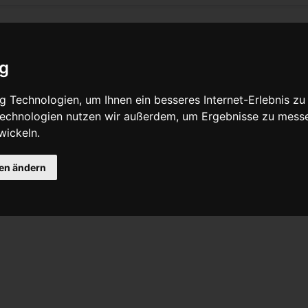
haltwerk
ig
Quelltext anzeigen
 Technologien, um Ihnen ein besseres Internet-Erlebnis zu
 Technologien nutzen wir außerdem, um Ergebnisse zu mess
wickeln.
werfer#Low Normal-Schaltwerk
gen ändern