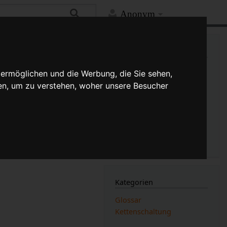
Anonym
Mehr
Links auf diese Seite
Versionsgeschichte
 ermöglichen und die Werbung, die Sie sehen,
Änderungen an verlinkten
en, um zu verstehen, woher unsere Besucher
Seiten
Druckversion
Permanenter Link
Seiten­­informationen
Seitenlogbücher
Kategorien
Glossar
Kettenschaltung