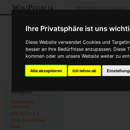
WikiPedalia
Low Normal-Sc
Ihre Privatsphäre ist uns wicht
Seite
Diskussion
Diese Website verwendet Cookies und Targeting
besser an Ihre Bedürfnisse anzupassen. Diese
Weiterleitung
kommen oder um unsere Website weiter zu ent
Weiterleitung nach:
Schaltwerk und Um
Alle akzeptieren
Ich lehne ab
Einstellun
Navigation
WikiPedalia -
Startseite
Alle Seiten A-Z
Über WikiPedalia
Blog