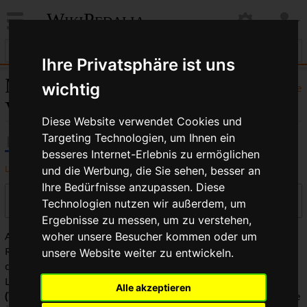
WikiPedalia
Ihre Privatsphäre ist uns
Master Link:
wichtig
Hilfe
Versionsgeschichte
Diese Website verwendet Cookies und
Targeting Technologien, um Ihnen ein
besseres Internet-Erlebnis zu ermöglichen
Logbücher dieser Seite anzeigen
und die Werbung, die Sie sehen, besser an
Ihre Bedürfnisse anzupassen. Diese
Versionen filtern
Technologien nutzen wir außerdem, um
Ergebnisse zu messen, um zu verstehen,
Auswahl des Versionsunterschieds: Markiere die
woher unsere Besucher kommen oder um
Radiobuttons der zu vergleichenden Versionen und drücke
unsere Website weiter zu entwickeln.
die Eingabetaste oder die Schaltfläche am unteren Rand.
Legende:
(Aktuell)
= Unterschied zur aktuellen Version,
Alle akzeptieren
(Vorherige)
= Unterschied zur vorherigen Version,
K
= Kleine