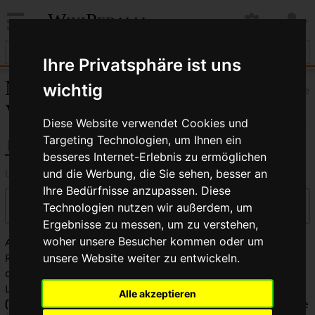
WikiPedalia
Ihre Privatsphäre ist uns
Molybdän:
wichtig
Hilfe
Versionsgeschichte
Diese Website verwendet Cookies und
Targeting Technologien, um Ihnen ein
besseres Internet-Erlebnis zu ermöglichen
Logbücher dieser Seite anzeigen
und die Werbung, die Sie sehen, besser an
Ihre Bedürfnisse anzupassen. Diese
Versionen filtern
Technologien nutzen wir außerdem, um
Ergebnisse zu messen, um zu verstehen,
woher unsere Besucher kommen oder um
Auswahl des Versionsunterschieds: Markiere die
Radiobuttons der zu vergleichenden Versionen und drücke
unsere Website weiter zu entwickeln.
die Eingabetaste oder die Schaltfläche am unteren Rand.
Legende:
(Aktuell)
= Unterschied zur aktuellen Version,
Alle akzeptieren
(Vorherige)
= Unterschied zur vorherigen Version,
K
= Kleine