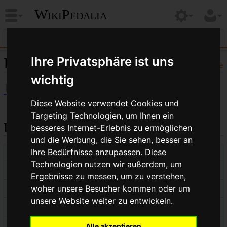
WikiPedalia
Ihre Privatsphäre ist uns
Informationen zu „Mutter“
Hilfe
wichtig
Diese Website verwendet Cookies und
Targeting Technologien, um Ihnen ein
Basisinformationen
besseres Internet-Erlebnis zu ermöglichen
und die Werbung, die Sie sehen, besser an
Ihre Bedürfnisse anzupassen. Diese
Anzeigetitel
Mutter
Technologien nutzen wir außerdem, um
Standardsortierschlüssel
Mutter
Ergebnisse zu messen, um zu verstehen,
woher unsere Besucher kommen oder um
Seitenlänge (in Bytes)
780
unsere Website weiter zu entwickeln.
Namensraumkennnummer
0
Seitenkennnummer
2529
Alle akzeptieren