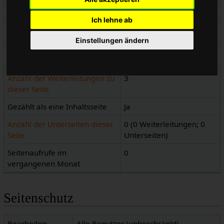
Seiteninhaltssprache
de - Deutsch
Ich lehne ab
Seiteninhaltsmodell
Wikitext
Einstellungen ändern
Indizierung durch
Erlaubt
Suchmaschinen
Anzahl der Weiterleitungen zu
3
dieser Seite
Gezählt als eine Inhaltsseite
Ja
Anzahl der Unterseiten dieser
0 (0 Weiterleitungen; 0
Seite
Unterseiten)
Seitenaufrufe im
0
vergangenen Monat
Seitenschutz
Bearbeiten
Alle Benutzer (unbeschränkt)