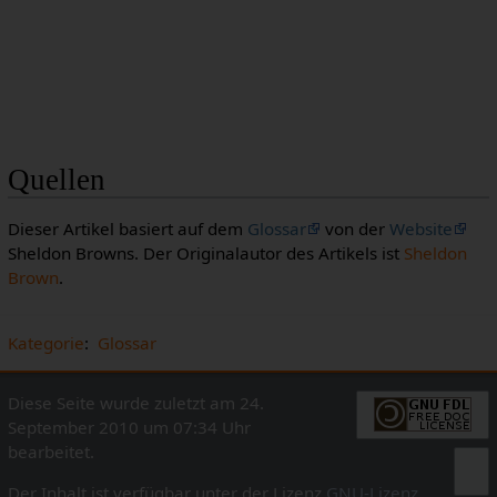
Quellen
Dieser Artikel basiert auf dem
Glossar
von der
Website
Sheldon Browns. Der Originalautor des Artikels ist
Sheldon
Brown
.
Kategorie
:
Glossar
Diese Seite wurde zuletzt am 24.
September 2010 um 07:34 Uhr
bearbeitet.
Der Inhalt ist verfügbar unter der Lizenz
GNU-Lizenz