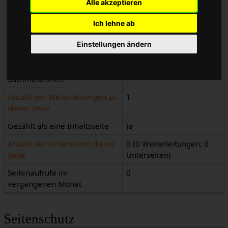
Alle akzeptieren
Seitenkennnummer
3643
Ich lehne ab
Seiteninhaltssprache
de - Deutsch
Einstellungen ändern
Seiteninhaltsmodell
Wikitext
Indizierung durch
Erlaubt
Suchmaschinen
Anzahl der Weiterleitungen zu
1
dieser Seite
Gezählt als eine Inhaltsseite
Ja
Anzahl der Unterseiten dieser
0 (0 Weiterleitungen; 0
Seite
Unterseiten)
Seitenaufrufe im
0
vergangenen Monat
Seitenschutz