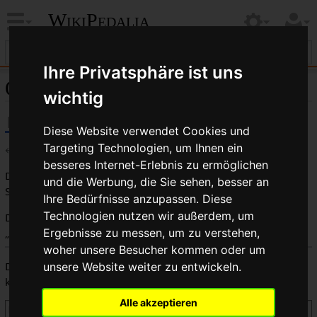
WikiPedalia
Ihre Privatsphäre ist uns
Quelltext der Seite Rahmensatz
wichtig
Diese Website verwendet Cookies und
Targeting Technologien, um Ihnen ein
←
Rahmensatz
besseres Internet-Erlebnis zu ermöglichen
Du bist aus dem folgenden Grund nicht berechtigt, diese
und die Werbung, die Sie sehen, besser an
Seite zu bearbeiten:
Ihre Bedürfnisse anzupassen. Diese
Technologien nutzen wir außerdem, um
Diese Aktion ist auf Benutzer beschränkt, die der Gruppe
„
Benutzer
“ angehören.
Ergebnisse zu messen, um zu verstehen,
woher unsere Besucher kommen oder um
Du kannst den Quelltext dieser Seite betrachten und
unsere Website weiter zu entwickeln.
kopieren.
Alle akzeptieren