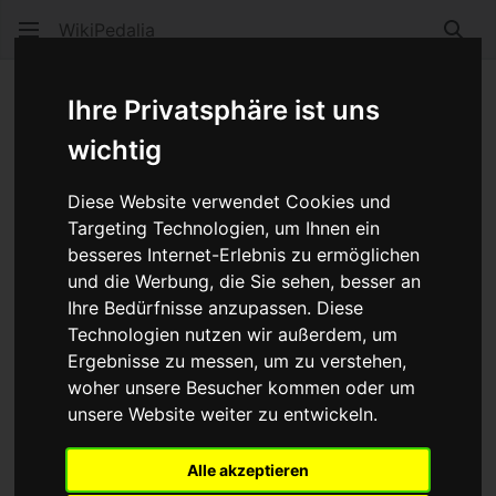
WikiPedalia
Such
Reifeninnendurchmesser
Ihre Privatsphäre ist uns
wichtig
Sprache
Beobacht
Quel
Diese Website verwendet Cookies und
Der Reifeninnendurchmesser ist auch als
Bead Seat
Targeting Technologien, um Ihnen ein
Diameter
oder
B.S.D.
bekannt.
besseres Internet-Erlebnis zu ermöglichen
und die Werbung, die Sie sehen, besser an
Diese Größenangabe bestimmt, ob
Ihre Bedürfnisse anzupassen. Diese
ein bestimmter Reifen in eine
Technologien nutzen wir außerdem, um
bestimmte Felge passen kann. Der
Ergebnisse zu messen, um zu verstehen,
Reifeninnendurchmesser liegt
woher unsere Besucher kommen oder um
zwischen dem Felgen
außen
- und
unsere Website weiter zu entwickeln.
dem Felgen
innen
durchmesser und
wird in der Felge an dem Punkt
Alle akzeptieren
gemessen, an dem der
Wulst
des