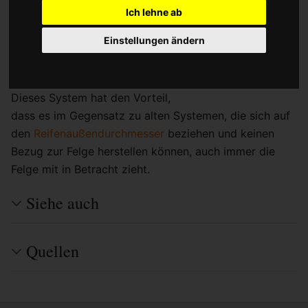
Ich lehne ab
Reifens aufliegt.
Einstellungen ändern
Der Reifeninnendurchmesser ist
die grundlegende Angabe im
ISO
/
E.T.R.T.O.
Reifengrößensystem.
Dieses System hat den Vorteil,
dass es im Gegensatz zu alten Systemen, die sich auf
den
Reifenaußendurchmesser
beziehen und keinen
Bezug zur Felge herstellen können, auch immer die
Felge mit in Betracht zieht.
Siehe auch
Quellen