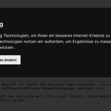
eite Reisen
ig
Quelltext anzeigen
 Technologien, um Ihnen ein besseres Internet-Erlebnis zu
 Technologien nutzen wir außerdem, um Ergebnisse zu mess
wickeln.
Grund nicht berechtigt, diese Seite zu bearbeiten:
gen ändern
zer beschränkt, die der Gruppe „
Benutzer
“ angehören.
eser Seite betrachten und kopieren.