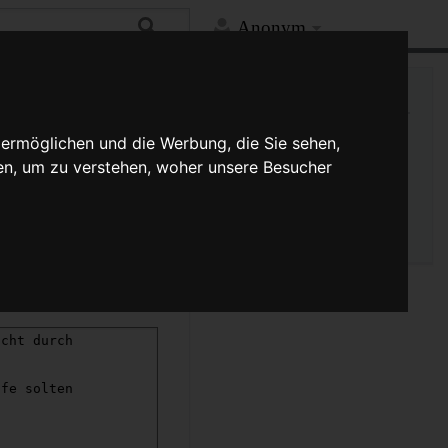
Anonym
Mehr
Links auf diese Seite
Versionsgeschichte
 ermöglichen und die Werbung, die Sie sehen,
Änderungen an verlinkten
en, um zu verstehen, woher unsere Besucher
Seiten
Seiten­­informationen
Seitenlogbücher