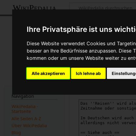
WikiPedalia
Quelltext der S
Ihre Privatsphäre ist uns wicht
Seite
Diskussion
Diese Website verwendet Cookies und Targeting
besser an Ihre Bedürfnisse anzupassen. Diese
←
Reisen
kommen oder um unsere Website weiter zu ent
Du bist aus dem folgenden 
Alle akzeptieren
Ich lehne ab
Einstellun
Diese Aktion ist auf Benut
Du kannst den Quelltext di
Navigation
WikiPedalia -
Startseite
Alle Seiten A-Z
Über WikiPedalia
Blog