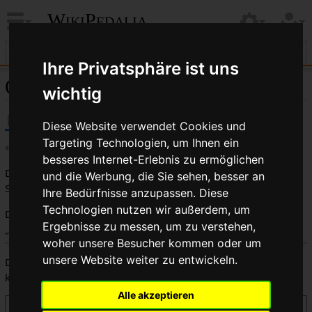
WikiPedalia
Ihre Privatsphäre ist uns
Quelltext der Seite Rohling
wichtig
Diese Website verwendet Cookies und
Targeting Technologien, um Ihnen ein
←
Rohling
besseres Internet-Erlebnis zu ermöglichen
Du bist aus dem folgenden Grund nicht berechtigt, diese
und die Werbung, die Sie sehen, besser an
Seite zu bearbeiten:
Ihre Bedürfnisse anzupassen. Diese
Technologien nutzen wir außerdem, um
Diese Aktion ist auf Benutzer beschränkt, die der Gruppe
Ergebnisse zu messen, um zu verstehen,
„
Benutzer
“ angehören.
woher unsere Besucher kommen oder um
unsere Website weiter zu entwickeln.
Du kannst den Quelltext dieser Seite betrachten und
kopieren.
Alle akzeptieren