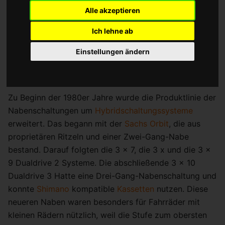
Alle akzeptieren
auf Produkte für Nutzfahrräder: Zwei-Gang-
Rücktrittschaltungen, Drei-Gang-Naben und
Ich lehne ab
Rücktrittbremsen.
Sturmey-Archer
hingegen hatte eine
breitere Produktpalette mit vielen eng gespreizten
Einstellungen ändern
Übersetzungen in den Naben, die von begeisterten
Freizeitfahrern und Rennfahrern genutzt wurden.
Zu Beginn der 1980er Jahre wurde die Produktlinie der
Nabenschaltungen um
Hybridschaltungssysteme
erweitert. Das begann mit der
Sachs Orbit
, die aus
proprietären Ritzeln und einer Zwei-Gang-Nabe
bestand. Darauf folgten die 3 x 7, die 3 x und die 3 x
9 Dualdrive 2 Systeme. Die abschließende 3 x 10
Dualdrive 3 Hatte eine Drei-Gang-Nabenschaltung und
konnte
Shimano
kompatible
Kassetten
nutzen. Diese
neueren Naben waren besonders für Fahrräder mit
kleinen Rädern nützlich, weil die Stufe zum obersten