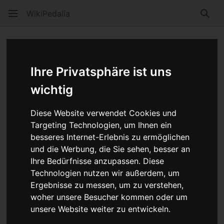
WikiPedalia
Such
Sachs und SRAM Nabenschaltungen
Ihre Privatsphäre ist uns
Sprache
Beobacht
Quel
wichtig
Das deutsche Unternehmen "Fichtel & Sachs", den
meisten einfach unter
Sachs
bekannt, stellte seit dem
Diese Website verwendet Cookies und
frühen 20. Jahrhundert
Nabenschaltungen
her. 1997
Targeting Technologien, um Ihnen ein
kaufte der amerikanische Konzern
SRAM
Fichtel &
besseres Internet-Erlebnis zu ermöglichen
und die Werbung, die Sie sehen, besser an
Sachs. Daher tragen neuere Naben seit dem neuen
Ihre Bedürfnisse anzupassen. Diese
Jahrtausend den Markennamen SRAM. SRAM stellte
Technologien nutzen wir außerdem, um
2017 wegen geringer Nachfrage und der ansteigenden
Ergebnisse zu messen, um zu verstehen,
Popularität von
Pedelecs
die Herstellung von
woher unsere Besucher kommen oder um
Nabenschaltungen ein.
unsere Website weiter zu entwickeln.
Mitte des 20. Jahrhunderts spezialisierte sich Sachs