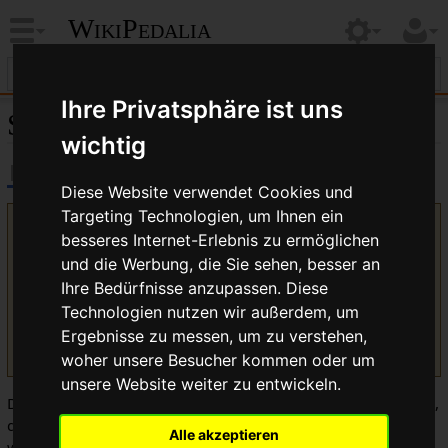
WikiPedalia
Ihre Privatsphäre ist uns
Schmutzfänger
wichtig
Diese Website verwendet Cookies und
Targeting Technologien, um Ihnen ein
Version vom 13. Januar 2009, 08:44 Uhr von
Bikegeissel
besseres Internet-Erlebnis zu ermöglichen
(
Diskussion
|
Beiträge
)
(Die Seite wurde neu angelegt: Der
und die Werbung, die Sie sehen, besser an
''Schmutzfänger'' ist eine grob dreieckig geformter Lappen, der am
Ihre Bedürfnisse anzupassen. Diese
unteren Ende des vorderen
Schutzblechs
angebracht wird, um die
Füße vor Spritzern zu schü...)
Technologien nutzen wir außerdem, um
(Unterschied) ← Nächstältere Version | Aktuelle Version
Ergebnisse zu messen, um zu verstehen,
(Unterschied) | Nächstjüngere Version → (Unterschied)
woher unsere Besucher kommen oder um
unsere Website weiter zu entwickeln.
Der
Schmutzfänger
ist eine grob dreieckig geformter Lappen,
der am unteren Ende des vorderen
Schutzblechs
angebracht
Alle akzeptieren
wird, um die Füße vor Spritzern zu schützen. Sozial