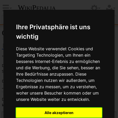
WikiPedalia
Ihre Privatsphäre ist uns
Quelltext der Seite Skinwallreifen
wichtig
Diese Website verwendet Cookies und
Targeting Technologien, um Ihnen ein
←
Skinwallreifen
besseres Internet-Erlebnis zu ermöglichen
Du bist aus dem folgenden Grund nicht berechtigt, diese
und die Werbung, die Sie sehen, besser an
Seite zu bearbeiten:
Ihre Bedürfnisse anzupassen. Diese
Technologien nutzen wir außerdem, um
Diese Aktion ist auf Benutzer beschränkt, die der Gruppe
„
Benutzer
“ angehören.
Ergebnisse zu messen, um zu verstehen,
woher unsere Besucher kommen oder um
Du kannst den Quelltext dieser Seite betrachten und
unsere Website weiter zu entwickeln.
kopieren.
Alle akzeptieren