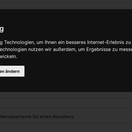
liche Logbücher
ig
nzeige aller in WikiPedalia geführten Logbücher. Die Ausgabe 
 Technologien, um Ihnen ein besseres Internet-Erlebnis zu
tzers oder des Seitentitels eingeschränkt werden (Groß-/Klein
 Technologien nutzen wir außerdem, um Ergebnisse zu mess
wickeln.
gen ändern
ogbücher
er:Benutzername für einen Benutzer):