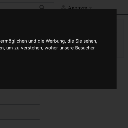
Anonym
Hilfe
Mehr
Spezialseite
kann durch die Auswahl
 ermöglichen und die Werbung, die Sie sehen,
Druckversion
schreibung muss
en, um zu verstehen, woher unsere Besucher