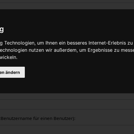
liche Logbücher
ig
nzeige aller in WikiPedalia geführten Logbücher. Die Ausgabe 
 Technologien, um Ihnen ein besseres Internet-Erlebnis zu
tzers oder des Seitentitels eingeschränkt werden (Groß-/Klein
 Technologien nutzen wir außerdem, um Ergebnisse zu mess
wickeln.
gen ändern
ogbücher
er:Benutzername für einen Benutzer):