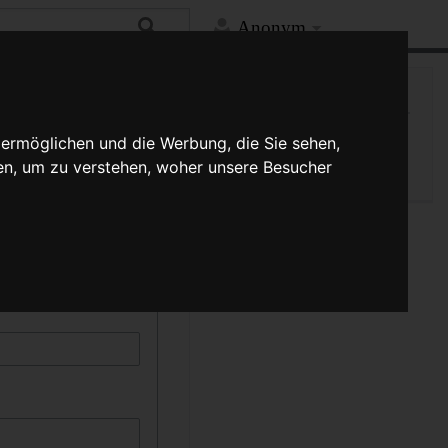
Anonym
Hilfe
Mehr
Spezialseite
kann durch die Auswahl
 ermöglichen und die Werbung, die Sie sehen,
Druckversion
schreibung muss
en, um zu verstehen, woher unsere Besucher