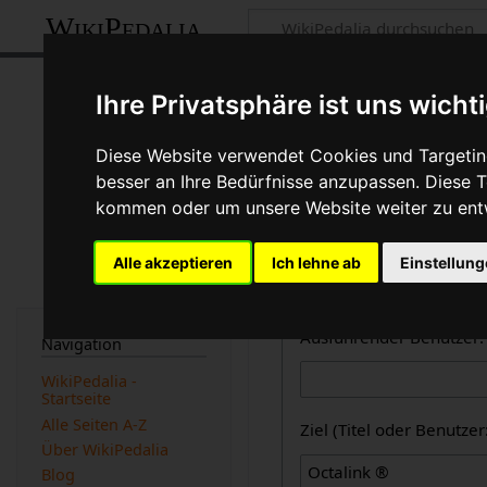
WikiPedalia
Zentrale öffent
Ihre Privatsphäre ist uns wicht
Dies ist die kombinierte A
Diese Website verwendet Cookies und Targeting
des Logbuchtyps, des Benu
besser an Ihre Bedürfnisse anzupassen. Diese
beachtet werden).
kommen oder um unsere Website weiter zu ent
Logbücher
Alle akzeptieren
Ich lehne ab
Einstellun
Zentrale öffentliche L
Ausführender Benutzer:
Navigation
WikiPedalia -
Startseite
Alle Seiten A-Z
Ziel (Titel oder Benutz
Über WikiPedalia
Blog