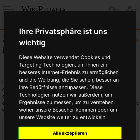
WikiPedalia
Ihre Privatsphäre ist uns
Zentrale öffentliche
Hilfe
wichtig
Logbücher
Diese Website verwendet Cookies und
Targeting Technologien, um Ihnen ein
besseres Internet-Erlebnis zu ermöglichen
und die Werbung, die Sie sehen, besser an
Dies ist die kombinierte Anzeige aller in WikiPedalia
Ihre Bedürfnisse anzupassen. Diese
geführten Logbücher. Die Ausgabe kann durch die Auswahl
Technologien nutzen wir außerdem, um
des Logbuchtyps, des Benutzers oder des Seitentitels
Ergebnisse zu messen, um zu verstehen,
eingeschränkt werden (Groß-/Kleinschreibung muss beachtet
werden).
woher unsere Besucher kommen oder um
unsere Website weiter zu entwickeln.
Logbücher
Alle akzeptieren
Zentrale öffentliche Logbücher