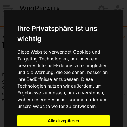
WikiPedalia
Ihre Privatsphäre ist uns
Zentrale öffentliche
Hilfe
wichtig
Logbücher
Diese Website verwendet Cookies und
Targeting Technologien, um Ihnen ein
besseres Internet-Erlebnis zu ermöglichen
und die Werbung, die Sie sehen, besser an
Dies ist die kombinierte Anzeige aller in WikiPedalia
Ihre Bedürfnisse anzupassen. Diese
geführten Logbücher. Die Ausgabe kann durch die Auswahl
Technologien nutzen wir außerdem, um
des Logbuchtyps, des Benutzers oder des Seitentitels
Ergebnisse zu messen, um zu verstehen,
eingeschränkt werden (Groß-/Kleinschreibung muss beachtet
werden).
woher unsere Besucher kommen oder um
unsere Website weiter zu entwickeln.
Logbücher
Alle akzeptieren
Zentrale öffentliche Logbücher