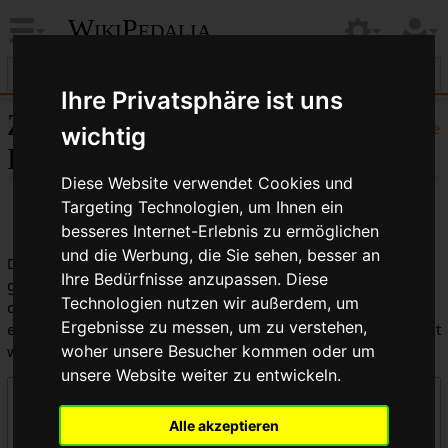
WikiPedalia
Ihre Privatsphäre ist uns
Zentrale öffentliche
Hilfe
wichtig
Logbücher
Diese Website verwendet Cookies und
Targeting Technologien, um Ihnen ein
besseres Internet-Erlebnis zu ermöglichen
und die Werbung, die Sie sehen, besser an
Dies ist die kombinierte Anzeige aller in WikiPedalia
Ihre Bedürfnisse anzupassen. Diese
geführten Logbücher. Die Ausgabe kann durch die Auswahl
Technologien nutzen wir außerdem, um
des Logbuchtyps, des Benutzers oder des Seitentitels
Ergebnisse zu messen, um zu verstehen,
eingeschränkt werden (Groß-/Kleinschreibung muss beachtet
werden).
woher unsere Besucher kommen oder um
unsere Website weiter zu entwickeln.
Logbücher
Alle akzeptieren
Zentrale öffentliche Logbücher