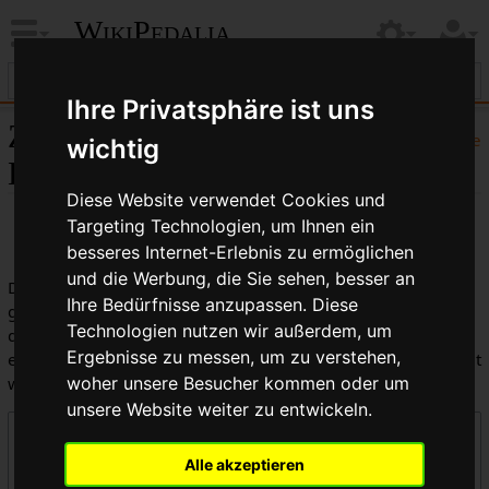
WikiPedalia
Ihre Privatsphäre ist uns
Zentrale öffentliche
Hilfe
wichtig
Logbücher
Diese Website verwendet Cookies und
Targeting Technologien, um Ihnen ein
besseres Internet-Erlebnis zu ermöglichen
und die Werbung, die Sie sehen, besser an
Dies ist die kombinierte Anzeige aller in WikiPedalia
Ihre Bedürfnisse anzupassen. Diese
geführten Logbücher. Die Ausgabe kann durch die Auswahl
Technologien nutzen wir außerdem, um
des Logbuchtyps, des Benutzers oder des Seitentitels
Ergebnisse zu messen, um zu verstehen,
eingeschränkt werden (Groß-/Kleinschreibung muss beachtet
werden).
woher unsere Besucher kommen oder um
unsere Website weiter zu entwickeln.
Logbücher
Alle akzeptieren
Zentrale öffentliche Logbücher