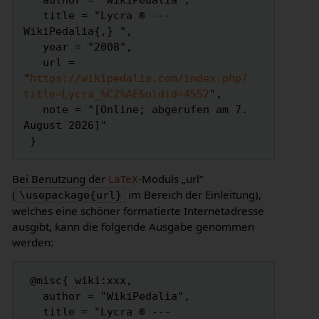
   author = "WikiPedalia",

   title = "Lycra ® --- 
WikiPedalia{,} ",

   year = "2008",

   url = 
"
https://wikipedalia.com/index.php?
title=Lycra_%C2%AE&oldid=4552
",

   note = "[Online; abgerufen am 7. 
August 2026]"

Bei Benutzung der
LaTeX
-Moduls „url“
(
im Bereich der Einleitung),
\usepackage{url}
welches eine schöner formatierte Internetadresse
ausgibt, kann die folgende Ausgabe genommen
werden:
 @misc{ wiki:xxx,

   author = "WikiPedalia",

   title = "Lycra ® --- 