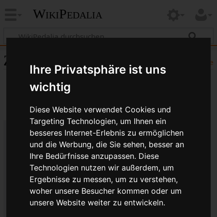
WikiPedalia
Zitierhilfe
Hilfe
Ihre Privatsphäre ist uns
wichtig
Diese Website verwendet Cookies und
Targeting Technologien, um Ihnen ein
besseres Internet-Erlebnis zu ermöglichen
Bibliografische Angaben für
und die Werbung, die Sie sehen, besser an
Ihre Bedürfnisse anzupassen. Diese
Lycra ®
Technologien nutzen wir außerdem, um
Seitentitel: Lycra ®
Ergebnisse zu messen, um zu verstehen,
Autor(en): WikiPedalia-Bearbeiter
woher unsere Besucher kommen oder um
Herausgeber:
WikiPedalia
.
unsere Website weiter zu entwickeln.
Zeitpunkt der letzten Bearbeitung: 12.