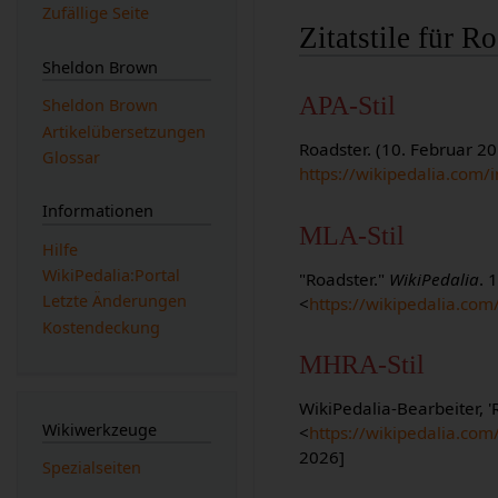
Zufällige Seite
Zitatstile für R
Sheldon Brown
APA-Stil
Sheldon Brown
Artikelübersetzungen
Roadster. (10. Februar 2
Glossar
https://wikipedalia.com/
Informationen
MLA-Stil
Hilfe
WikiPedalia:Portal
"Roadster."
WikiPedalia
. 
Letzte Änderungen
<
https://wikipedalia.co
Kostendeckung
MHRA-Stil
WikiPedalia-Bearbeiter, '
Wikiwerkzeuge
<
https://wikipedalia.co
2026]
Spezialseiten