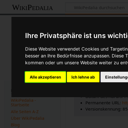
WikiPedalia
Zitierhilfe
Ihre Privatsphäre ist uns wicht
Diese Website verwendet Cookies und Targeting
besser an Ihre Bedürfnisse anzupassen. Diese
Bibliografisch
kommen oder um unsere Website weiter zu ent
Seitentitel: Roadster
Alle akzeptieren
Ich lehne ab
Einstellun
Autor(en): WikiPedal
Herausgeber:
WikiPe
Zeitpunkt der letzte
Navigation
Datum des Abrufs: 7
WikiPedalia -
Permanente URL:
ht
Startseite
Versionskennung: 8
Alle Seiten A-Z
Über WikiPedalia
Blog