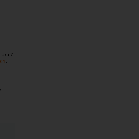
t am 7.
501
.
7.