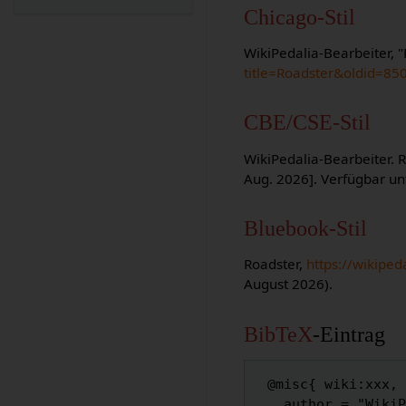
Chicago-Stil
WikiPedalia-Bearbeiter, 
title=Roadster&oldid=85
CBE/CSE-Stil
WikiPedalia-Bearbeiter. R
Aug. 2026]. Verfügbar un
Bluebook-Stil
Roadster,
https://wikipe
August 2026).
BibTeX
-Eintrag
 @misc{ wiki:xxx,

   author = "WikiPedalia",
