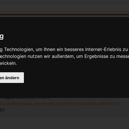
ig
 Technologien, um Ihnen ein besseres Internet-Erlebnis zu
 Technologien nutzen wir außerdem, um Ergebnisse zu mess
e Angaben für Roadster
wickeln.
gen ändern
ia-Bearbeiter
dalia
.
n Bearbeitung: 10. Februar 2015, 12:13 UTC
. August 2026, 09:19 UTC
tps://wikipedalia.com/index.php?title=Roadster&oldid=8501
501