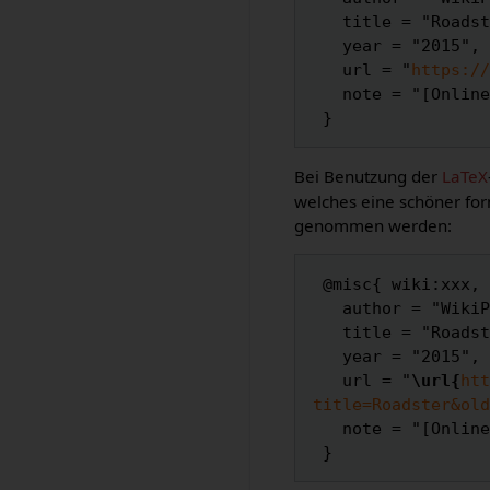
   title = "Roadster --- WikiPedalia{,} ",

   year = "2015",

   url = "
https://
   note = "[Online; abgerufen am 7. August 2026]"

Bei Benutzung der
LaTeX
welches eine schöner for
genommen werden:
 @misc{ wiki:xxx,

   author = "WikiPedalia",

   title = "Roadster --- WikiPedalia{,} ",

   year = "2015",

   url = "
\url{
htt
title=Roadster&old
   note = "[Online; abgerufen am 7. August 2026]"
