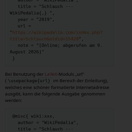
   author = "WikiPedalia",

   title = "Schlauch --- 
WikiPedalia{,} ",

   year = "2019",

   url = 
"
https://wikipedalia.com/index.php?
title=Schlauch&oldid=15420
",

   note = "[Online; abgerufen am 9. 
August 2026]"

Bei Benutzung der
LaTeX
-Moduls „url“
(
im Bereich der Einleitung),
\usepackage{url}
welches eine schöner formatierte Internetadresse
ausgibt, kann die folgende Ausgabe genommen
werden:
 @misc{ wiki:xxx,

   author = "WikiPedalia",

   title = "Schlauch --- 