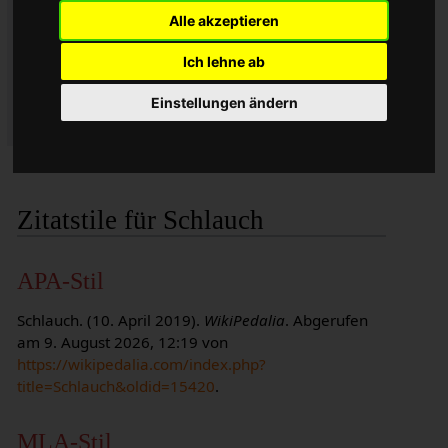
2019, 07:43 UTC
Alle akzeptieren
Datum des Abrufs: 9. August 2026, 12:19 UTC
Permanente URL:
Ich lehne ab
https://wikipedalia.com/index.php?
title=Schlauch&oldid=15420
Einstellungen ändern
Versionskennung: 15420
Zitatstile für Schlauch
APA-Stil
Schlauch. (10. April 2019).
WikiPedalia
. Abgerufen
am 9. August 2026, 12:19 von
https://wikipedalia.com/index.php?
title=Schlauch&oldid=15420
.
MLA-Stil