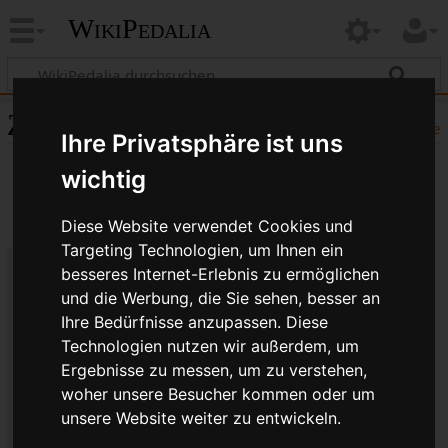
WikiPedalia
Zitierhilfe
Hilfe
Ihre Privatsphäre ist uns
wichtig
Diese Website verwendet Cookies und
Targeting Technologien, um Ihnen ein
besseres Internet-Erlebnis zu ermöglichen
Bibliografische Angaben für
und die Werbung, die Sie sehen, besser an
Ihre Bedürfnisse anzupassen. Diese
Schlauch
Technologien nutzen wir außerdem, um
Seitentitel: Schlauch
Ergebnisse zu messen, um zu verstehen,
Autor(en): WikiPedalia-Bearbeiter
woher unsere Besucher kommen oder um
Herausgeber:
WikiPedalia
.
unsere Website weiter zu entwickeln.
Zeitpunkt der letzten Bearbeitung: 10. April