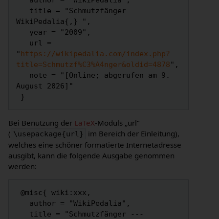
   author = "WikiPedalia",

   title = "Schmutzfänger --- 
WikiPedalia{,} ",

   year = "2009",

   url = 
"
https://wikipedalia.com/index.php?
title=Schmutzf%C3%A4nger&oldid=4878
",

   note = "[Online; abgerufen am 9. 
August 2026]"

Bei Benutzung der
LaTeX
-Moduls „url“
(
im Bereich der Einleitung),
\usepackage{url}
welches eine schöner formatierte Internetadresse
ausgibt, kann die folgende Ausgabe genommen
werden:
 @misc{ wiki:xxx,

   author = "WikiPedalia",

   title = "Schmutzfänger --- 