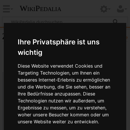
WikiPedalia
Zitierhilfe
Hilfe
Ihre Privatsphäre ist uns
wichtig
Diese Website verwendet Cookies und
Targeting Technologien, um Ihnen ein
besseres Internet-Erlebnis zu ermöglichen
Bibliografische Angaben für
und die Werbung, die Sie sehen, besser an
Schmutzfänger
Ihre Bedürfnisse anzupassen. Diese
Technologien nutzen wir außerdem, um
Seitentitel: Schmutzfänger
Ergebnisse zu messen, um zu verstehen,
Autor(en): WikiPedalia-Bearbeiter
woher unsere Besucher kommen oder um
Herausgeber:
WikiPedalia
.
unsere Website weiter zu entwickeln.
Zeitpunkt der letzten Bearbeitung: 13. Januar