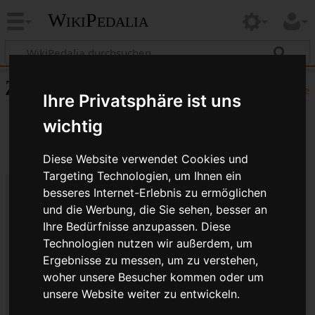
WikiPedalia
Zitierhilfe
Hilfe
Ihre Privatsphäre ist uns
wichtig
Diese Website verwendet Cookies und
Targeting Technologien, um Ihnen ein
besseres Internet-Erlebnis zu ermöglichen
Bibliografische Angaben für
und die Werbung, die Sie sehen, besser an
Ihre Bedürfnisse anzupassen. Diese
Schweizerisch
Technologien nutzen wir außerdem, um
Seitentitel: Schweizerisch
Ergebnisse zu messen, um zu verstehen,
Autor(en): WikiPedalia-Bearbeiter
woher unsere Besucher kommen oder um
Herausgeber:
WikiPedalia
.
unsere Website weiter zu entwickeln.
Zeitpunkt der letzten Bearbeitung: 2. Oktober