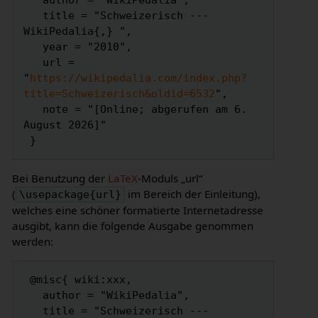
   author = "WikiPedalia",

   title = "Schweizerisch --- 
WikiPedalia{,} ",

   year = "2010",

   url = 
"
https://wikipedalia.com/index.php?
title=Schweizerisch&oldid=6532
",

   note = "[Online; abgerufen am 6. 
August 2026]"

Bei Benutzung der
LaTeX
-Moduls „url“
(
im Bereich der Einleitung),
\usepackage{url}
welches eine schöner formatierte Internetadresse
ausgibt, kann die folgende Ausgabe genommen
werden:
 @misc{ wiki:xxx,

   author = "WikiPedalia",

   title = "Schweizerisch --- 