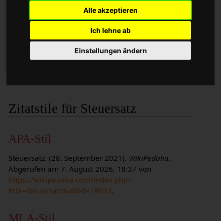
September 2021, 14:09 UTC
Alle akzeptieren
Datum des Abrufs: 7. August 2026, 18:37 UTC
Permanente URL:
Ich lehne ab
https://wikipedalia.com/index.php?
title=Steuersatz&oldid=18053
Einstellungen ändern
Versionskennung: 18053
Zitatstile für Steuersatz
APA-Stil
Steuersatz. (28. September 2021).
WikiPedalia
.
Abgerufen am 7. August 2026, 18:37 von
https://wikipedalia.com/index.php?
title=Steuersatz&oldid=18053
.
MLA-Stil