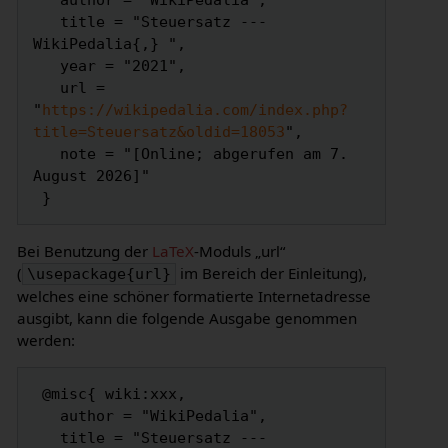
   author = "WikiPedalia",

   title = "Steuersatz --- 
WikiPedalia{,} ",

   year = "2021",

   url = 
"
https://wikipedalia.com/index.php?
title=Steuersatz&oldid=18053
",

   note = "[Online; abgerufen am 7. 
August 2026]"

Bei Benutzung der
LaTeX
-Moduls „url“
(
im Bereich der Einleitung),
\usepackage{url}
welches eine schöner formatierte Internetadresse
ausgibt, kann die folgende Ausgabe genommen
werden:
 @misc{ wiki:xxx,

   author = "WikiPedalia",

   title = "Steuersatz --- 