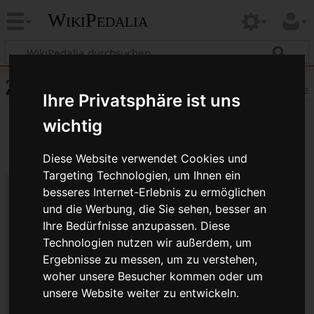
WikiPedalia
Zitierhilfe
Hilfe
Ihre Privatsphäre ist uns
wichtig
Diese Website verwendet Cookies und
Targeting Technologien, um Ihnen ein
besseres Internet-Erlebnis zu ermöglichen
Bibliografische Angaben für
und die Werbung, die Sie sehen, besser an
Ihre Bedürfnisse anzupassen. Diese
Steuersatz
Technologien nutzen wir außerdem, um
Seitentitel: Steuersatz
Ergebnisse zu messen, um zu verstehen,
Autor(en): WikiPedalia-Bearbeiter
woher unsere Besucher kommen oder um
Herausgeber:
WikiPedalia
.
unsere Website weiter zu entwickeln.
Zeitpunkt der letzten Bearbeitung: 28.