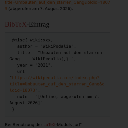
title=Umbauten_auf_den_starren_Gang&oldid=1807
3
(abgerufen am 7. August 2026).
BibTeX
-Eintrag
 @misc{ wiki:xxx,

   author = "WikiPedalia",

   title = "Umbauten auf den starren 
Gang --- WikiPedalia{,} ",

   year = "2021",

   url = 
"
https://wikipedalia.com/index.php?
title=Umbauten_auf_den_starren_Gang&o
ldid=18073
",

   note = "[Online; abgerufen am 7. 
August 2026]"

Bei Benutzung der
LaTeX
-Moduls „url“