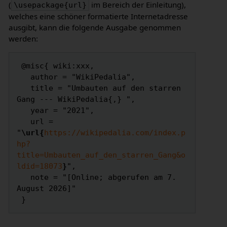
(
im Bereich der Einleitung),
\usepackage{url}
welches eine schöner formatierte Internetadresse
ausgibt, kann die folgende Ausgabe genommen
werden:
 @misc{ wiki:xxx,

   author = "WikiPedalia",

   title = "Umbauten auf den starren 
Gang --- WikiPedalia{,} ",

   year = "2021",

   url = 
"
\url{
https://wikipedalia.com/index.p
hp?
title=Umbauten_auf_den_starren_Gang&o
ldid=18073
}
",

   note = "[Online; abgerufen am 7. 
August 2026]"
