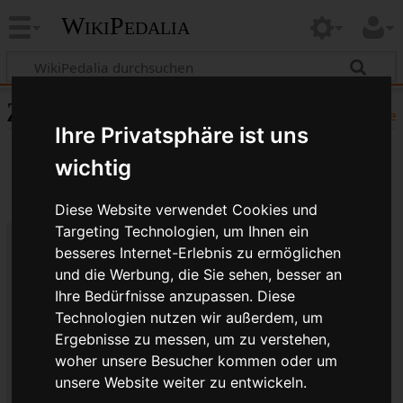
WikiPedalia
Zitierhilfe
Hilfe
Ihre Privatsphäre ist uns
wichtig
Diese Website verwendet Cookies und
Targeting Technologien, um Ihnen ein
besseres Internet-Erlebnis zu ermöglichen
Bibliografische Angaben für
und die Werbung, die Sie sehen, besser an
Umbauten auf den starren Gang
Ihre Bedürfnisse anzupassen. Diese
Technologien nutzen wir außerdem, um
Seitentitel: Umbauten auf den starren Gang
Ergebnisse zu messen, um zu verstehen,
Autor(en): WikiPedalia-Bearbeiter
woher unsere Besucher kommen oder um
Herausgeber:
WikiPedalia
.
unsere Website weiter zu entwickeln.
Zeitpunkt der letzten Bearbeitung: 30.