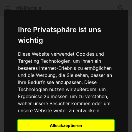
WikiPedalia
Such
Spinning
Ihre Privatsphäre ist uns
wichtig
Sprache
Beobacht
Quel
Diese Website verwendet Cookies und
Spinning
ist nicht ganz eindeutig und wird auf zwei
Targeting Technologien, um Ihnen ein
verschiedene Weisen verwendet.
besseres Internet-Erlebnis zu ermöglichen
Spinning ®
als Indoorsportart.
und die Werbung, die Sie sehen, besser an
Ihre Bedürfnisse anzupassen. Diese
Spinning
bezeichnet auch das Treten in hohen
Technologien nutzen wir außerdem, um
Kadenzen
in
niedrigen Gängen
auf einem nicht
Ergebnisse zu messen, um zu verstehen,
stationären Fahrrad.
woher unsere Besucher kommen oder um
Werbung:
unsere Website weiter zu entwickeln.
Alle akzeptieren