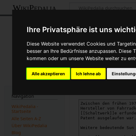
WikiPedalia
Quelltext der S
Ihre Privatsphäre ist uns wicht
Seite
Diskussion
Diese Website verwendet Cookies und Targeting
besser an Ihre Bedürfnisse anzupassen. Diese
←
Sun Tour ®
kommen oder um unsere Website weiter zu ent
Du bist aus dem folgenden 
Alle akzeptieren
Ich lehne ab
Einstellun
Diese Aktion ist auf Benut
Du kannst den Quelltext di
Navigation
WikiPedalia -
Startseite
Alle Seiten A-Z
Über WikiPedalia
Blog