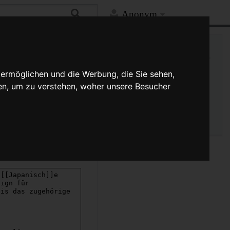
Anonym
Mehr
Links auf diese Seite
Versionsgeschichte
 ermöglichen und die Werbung, die Sie sehen,
Änderungen an verlinkten
en, um zu verstehen, woher unsere Besucher
Seiten
Seiten­­informationen
Seitenlogbücher