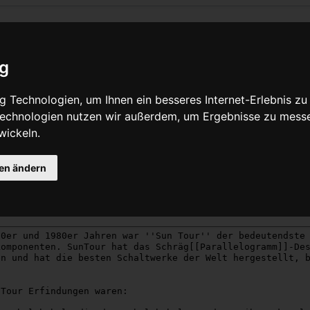
eite Sun Tour ®
ig
Quelltext anzeigen
 Technologien, um Ihnen ein besseres Internet-Erlebnis zu
 Technologien nutzen wir außerdem, um Ergebnisse zu mess
wickeln.
Grund nicht berechtigt, diese Seite zu bearbeiten:
gen ändern
zer beschränkt, die der Gruppe „
Benutzer
“ angehören.
eser Seite betrachten und kopieren.