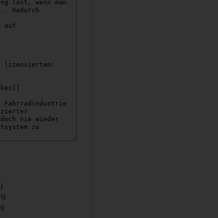
)
n)
n)